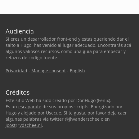
Audiencia
Si eres un desarrollador front-end y estas queriendo dar el
salto a Hugo: has venido al lugar adecuado. Encontrarás acá
algunos valiosos recursos, como una guía para empezar y
retazos de código fuente.
Privacidad
-
Manage consent
-
English
Créditos
Este sitio Web ha sido creado por DonHugo (Fenix).
Es un
escaparate
de sus propios scripts. Energizado por
Hugo y alojado por Usecue. Si te gusta, por favor deja caer
algunas palabras via twitter
@jhvanderschee
o en
joost@vdschee.nl
.