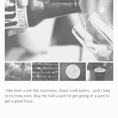
I like beer a lot! IPA, Guinness, Stout, craft beers… and I love
to try new ones. Buy me half-a-pint to get going or a pint to
get a good buzz.